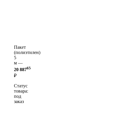
Пакет
(полиэтилен)
5
м —
65
20 887
₽
Статус
товара:
под
заказ