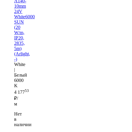
A140-
10mm
24V
White6000
SUN
(20
W/m,
IP20,
2835,
5m)
(Arlight,
-)
White
|
Белый
6000
K
53
4 177
₽/
м
Нет
в
наличии