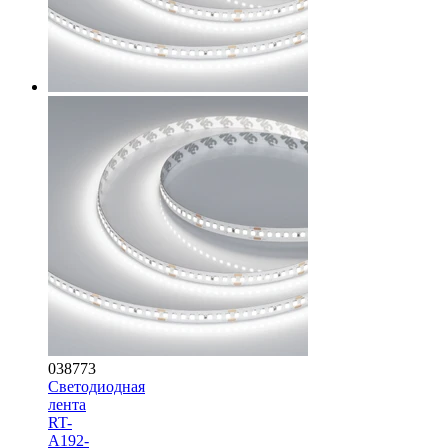
038773
Светодиодная
лента
RT-
A192-