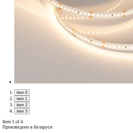
item 0
item 1
item 2
item 3
Item 1 of 4
Произведено в Беларуси