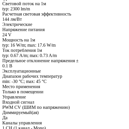
Световой поток на 1м
typ: 2300 lm/m
Расчетная световая эффективность
144 лм/Вт
Электрические
Напряжение питания
24 V
Мощность на 1м
typ: 16 W/m; max: 17.6 W/m
Ток потребления 1м
typ: 0.67 A/m; max: 0.73 A/m
Предельное отклонение напряжения ±
0.1 В
Эксплуатационные
Диапазон рабочих температур
min: -30 °C; max: 45 °C
Место применения
Только в помещении
Управление
Входной сигнал
PWM СV (ШИМ по напряжению)
Диммируемый(ая)
Да
Каналы управления
1 CH (1 канал - Mono)