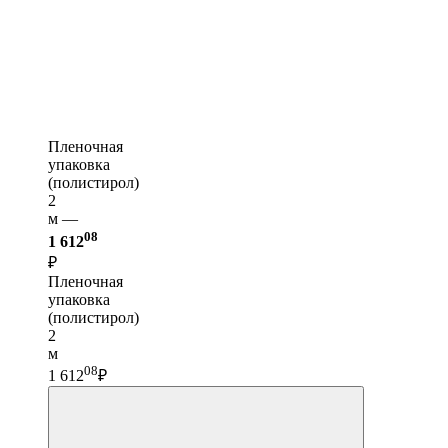
Пленочная
упаковка
(полистирол)
2
м —
08
1 612
₽
Пленочная
упаковка
(полистирол)
2
м
08
1 612
₽