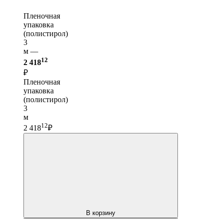
Пленочная
упаковка
(полистирол)
3
м —
12
2 418
₽
Пленочная
упаковка
(полистирол)
3
м
12
2 418
₽
В корзину