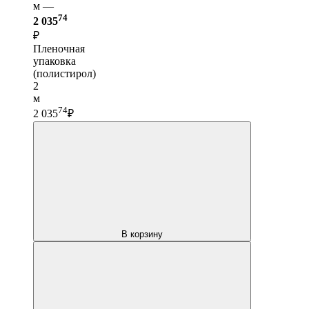
м —
74
2 035
₽
Пленочная
упаковка
(полистирол)
2
м
74
2 035
₽
В корзину