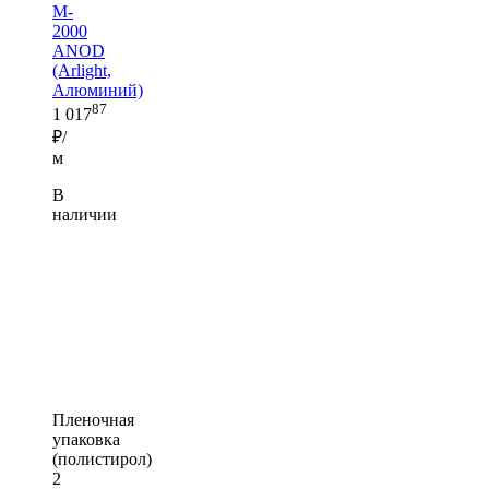
M-
2000
ANOD
(Arlight,
Алюминий)
87
1 017
₽/
м
В
наличии
Пленочная
упаковка
(полистирол)
2