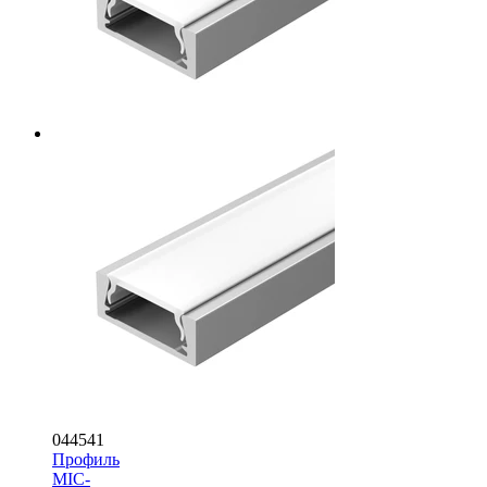
044541
Профиль
MIC-