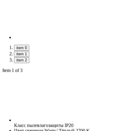
item 0
item 1
item 2
Item 1 of 3
Класс пылевлагозащиты
IP20
Цвет свечения
Warm | Тёплый 2700 K