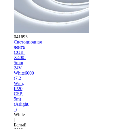
041695
Светодиодная
лента
COB-
X400-
5mm
24V
White6000
(7.2
W/m,
IP20,
CSP,
5m)
(Arlight,
-)
White
|
Белый