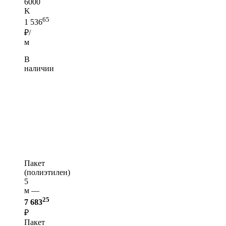
6000
K
65
1 536
₽/
м
В
наличии
Пакет
(полиэтилен)
5
м —
25
7 683
₽
Пакет