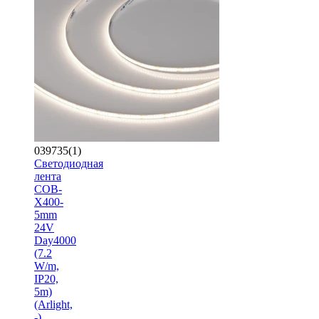
039735(1)
Светодиодная
лента
COB-
X400-
5mm
24V
Day4000
(7.2
W/m,
IP20,
5m)
(Arlight,
-)