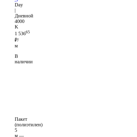
Day
|
Дневной
4000
K
65
1 536
₽/
м
В
наличии
Пакет
(полиэтилен)
5
м —