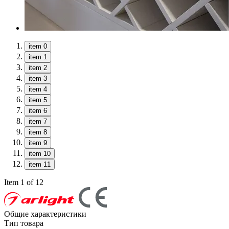
item 0
item 1
item 2
item 3
item 4
item 5
item 6
item 7
item 8
item 9
item 10
item 11
Item 1 of 12
Общие характеристики
Тип товара