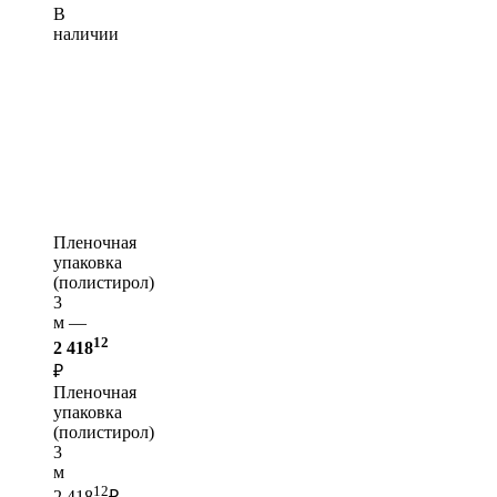
В
наличии
Пленочная
упаковка
(полистирол)
3
м —
12
2 418
₽
Пленочная
упаковка
(полистирол)
3
м
12
2 418
₽