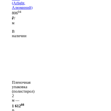
(Arlight,
Алюминий)
04
806
₽/
м
В
наличии
Пленочная
упаковка
(полистирол)
2
м —
08
1 612