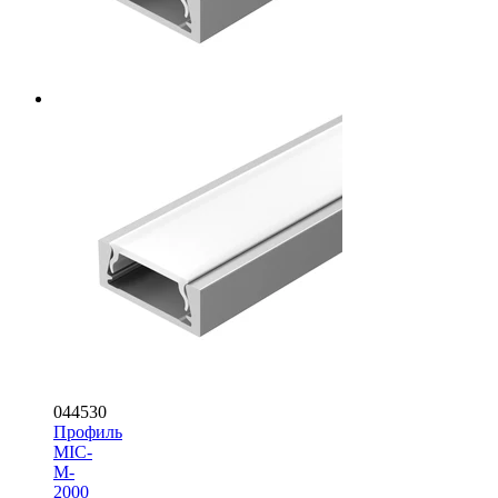
044530
Профиль
MIC-
M-
2000