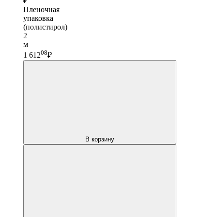
₽
Пленочная
упаковка
(полистирол)
2
м
08
1 612
₽
В корзину