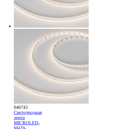
046743
Светодиодная
лента
MICROLED-
M420-