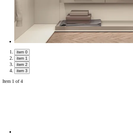
item 0
item 1
item 2
item 3
Item 1 of 4