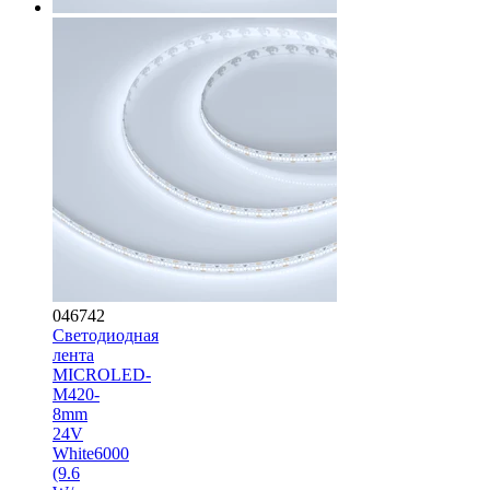
046742
Светодиодная
лента
MICROLED-
M420-
8mm
24V
White6000
(9.6