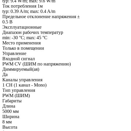
typ: 9.4 W/m; max: 9.6 W/m
Ток потребления 1м
typ: 0.39 A/m; max: 0.4 A/m
Предельное отклонение напряжения ±
0.5 В
Эксплуатационные
Диапазон рабочих температур
min: -30 °C; max: 45 °C
Место применения
Только в помещении
Управление
Входной сигнал
PWM СV (ШИМ по напряжению)
Диммируемый(ая)
Да
Каналы управления
1 CH (1 канал - Mono)
Тип управления
PWM (ШИМ)
Габариты
Длина
5000 мм
Ширина
8 мм
Высота