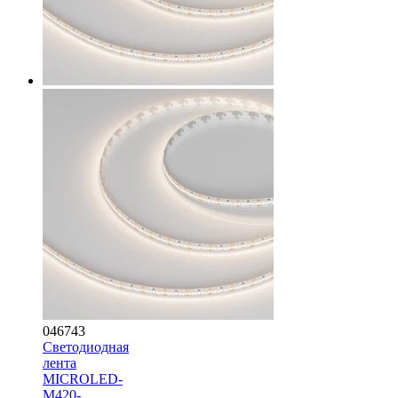
046743
Светодиодная
лента
MICROLED-
M420-