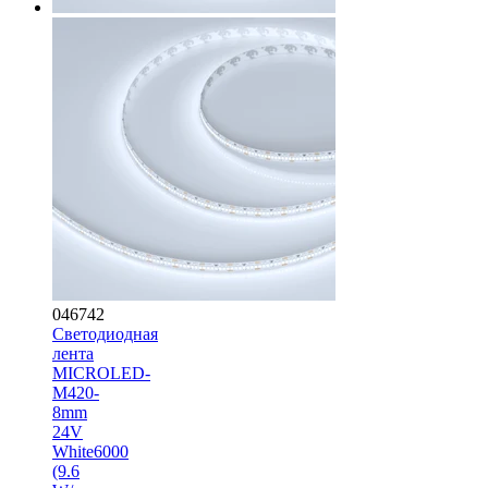
046742
Светодиодная
лента
MICROLED-
M420-
8mm
24V
White6000
(9.6