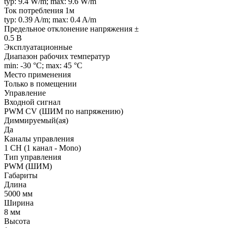
typ: 9.4 W/m; max: 9.6 W/m
Ток потребления 1м
typ: 0.39 A/m; max: 0.4 A/m
Предельное отклонение напряжения ±
0.5 В
Эксплуатационные
Диапазон рабочих температур
min: -30 °C; max: 45 °C
Место применения
Только в помещении
Управление
Входной сигнал
PWM СV (ШИМ по напряжению)
Диммируемый(ая)
Да
Каналы управления
1 CH (1 канал - Mono)
Тип управления
PWM (ШИМ)
Габариты
Длина
5000 мм
Ширина
8 мм
Высота