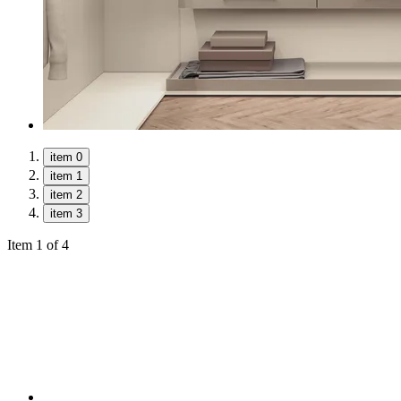
item 0
item 1
item 2
item 3
Item 1 of 4