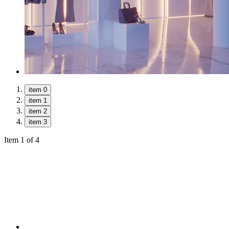
item 0
item 1
item 2
item 3
Item 1 of 4