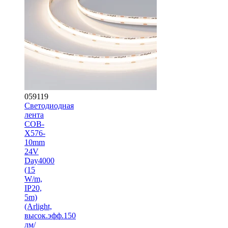
059119
Светодиодная
лента
COB-
X576-
10mm
24V
Day4000
(15
W/m,
IP20,
5m)
(Arlight,
высок.эфф.150
лм/