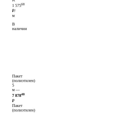
68
1 575
₽/
м
В
наличии
Пакет
(полиэтилен)
5
м —
40
7 878
₽
Пакет
(полиэтилен)