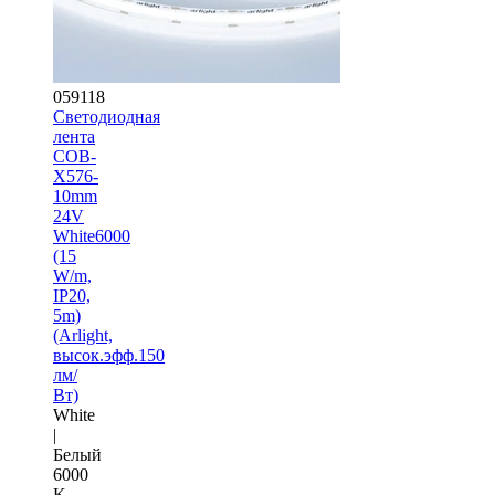
059118
Светодиодная
лента
COB-
X576-
10mm
24V
White6000
(15
W/m,
IP20,
5m)
(Arlight,
высок.эфф.150
лм/
Вт)
White
|
Белый
6000
K