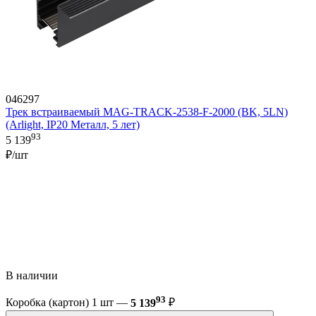
046297
Трек встраиваемый MAG-TRACK-2538-F-2000 (BK, 5LN)
(Arlight, IP20 Металл, 5 лет)
93
5 139
₽/шт
В наличии
93
Коробка (картон) 1 шт —
5 139
₽