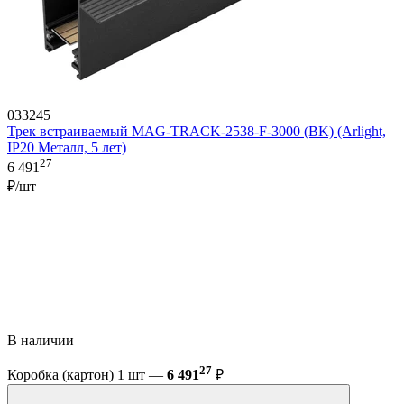
033245
Трек встраиваемый MAG-TRACK-2538-F-3000 (BK) (Arlight,
IP20 Металл, 5 лет)
27
6 491
₽/шт
В наличии
27
Коробка (картон) 1 шт —
6 491
₽