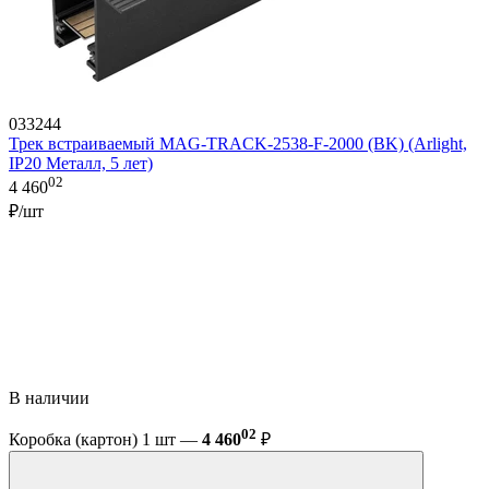
033244
Трек встраиваемый MAG-TRACK-2538-F-2000 (BK) (Arlight,
IP20 Металл, 5 лет)
02
4 460
₽/шт
В наличии
02
Коробка (картон) 1 шт —
4 460
₽