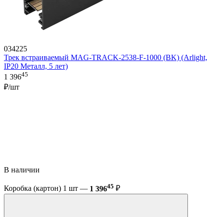
034225
Трек встраиваемый MAG-TRACK-2538-F-1000 (BK) (Arlight,
IP20 Металл, 5 лет)
45
1 396
₽/шт
В наличии
45
Коробка (картон) 1 шт —
1 396
₽