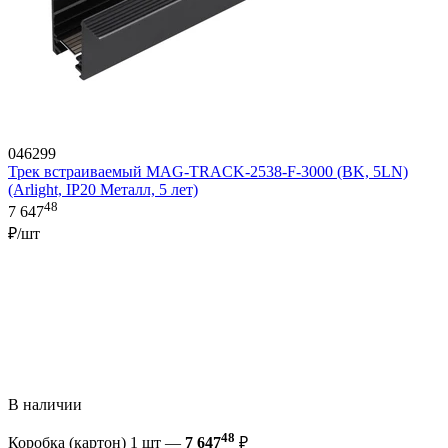
046299
Трек встраиваемый MAG-TRACK-2538-F-3000 (BK, 5LN)
(Arlight, IP20 Металл, 5 лет)
48
7 647
₽/шт
В наличии
48
Коробка (картон) 1 шт —
7 647
₽