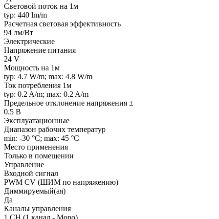
Световой поток на 1м
typ: 440 lm/m
Расчетная световая эффективность
94 лм/Вт
Электрические
Напряжение питания
24 V
Мощность на 1м
typ: 4.7 W/m; max: 4.8 W/m
Ток потребления 1м
typ: 0.2 A/m; max: 0.2 A/m
Предельное отклонение напряжения ±
0.5 В
Эксплуатационные
Диапазон рабочих температур
min: -30 °C; max: 45 °C
Место применения
Только в помещении
Управление
Входной сигнал
PWM СV (ШИМ по напряжению)
Диммируемый(ая)
Да
Каналы управления
1 CH (1 канал - Mono)