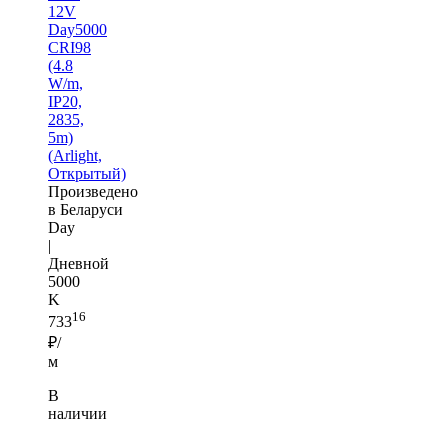
12V
Day5000
CRI98
(4.8
W/m,
IP20,
2835,
5m)
(Arlight,
Открытый)
Произведено
в Беларуси
Day
|
Дневной
5000
K
16
733
₽/
м
В
наличии