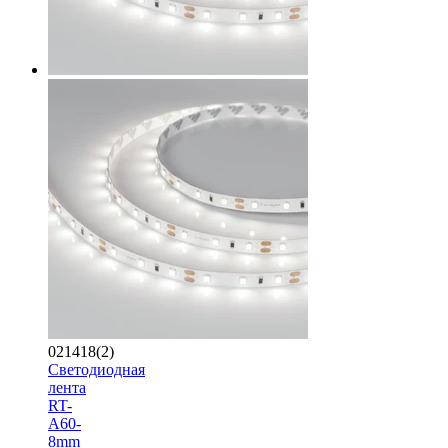
021418(2)
Светодиодная
лента
RT-
A60-
8mm