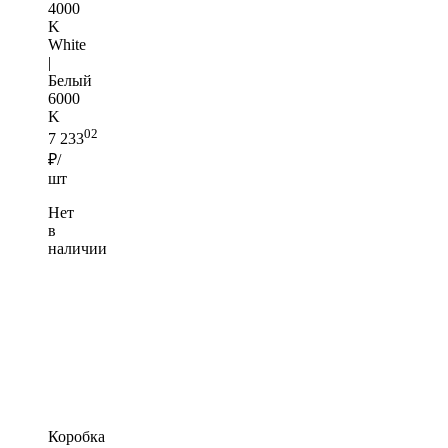
4000
K
White
|
Белый
6000
K
02
7 233
₽/
шт
Нет
в
наличии
Коробка