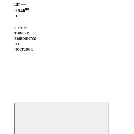
шт —
08
9 546
₽
Статус
товара:
выводится
из
поставок