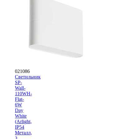
021086
Светильник
SP-
Wall-
110WH-
Flat-
6W
Day
White
(Arlight,
IP54
Металл,
3