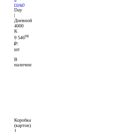
года)
Day
|
Дневной
4000
K
08
9 546
₽/
шт
В
наличии
Коробка
(картон)
1