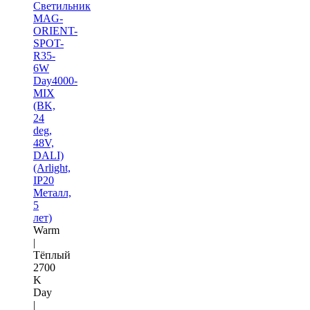
Светильник
MAG-
ORIENT-
SPOT-
R35-
6W
Day4000-
MIX
(BK,
24
deg,
48V,
DALI)
(Arlight,
IP20
Металл,
5
лет)
Warm
|
Тёплый
2700
K
Day
|