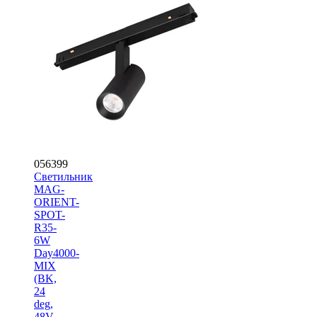
056399
Светильник
MAG-
ORIENT-
SPOT-
R35-
6W
Day4000-
MIX
(BK,
24
deg,
48V,