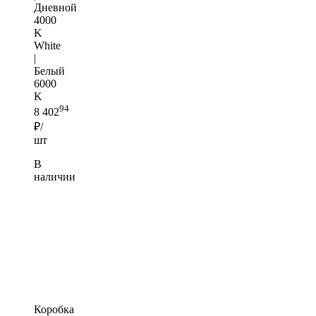
Дневной
4000
K
White
|
Белый
6000
K
94
8 402
₽/
шт
В
наличии
Коробка