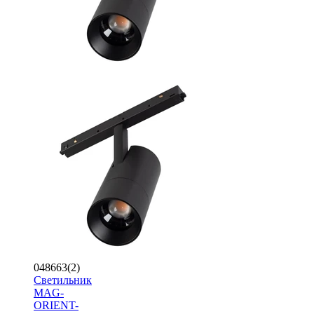
048663(2)
Светильник
MAG-
ORIENT-