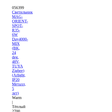
056399
Светильник
MAG-
ORIENT-
SPOT-
R35-
6W
Day4000-
MIX
(BK,
24
deg,
48V,
TUYA
Zigbee)
(Arlight,
IP20
Металл,
5
лет)
Warm
|
Тёплый
2700