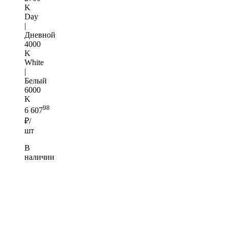
K
Day
|
Дневной
4000
K
White
|
Белый
6000
K
98
6 607
₽/
шт
В
наличии