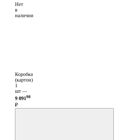
Нет
в
наличии
Коробка
(картон)
1
шт —
98
9 091
₽