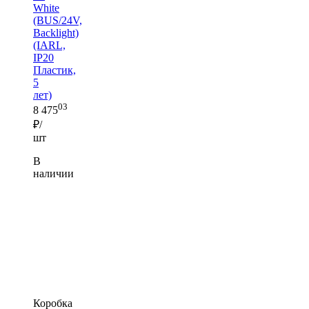
White
(BUS/24V,
Backlight)
(IARL,
IP20
Пластик,
5
лет)
03
8 475
₽/
шт
В
наличии
Коробка