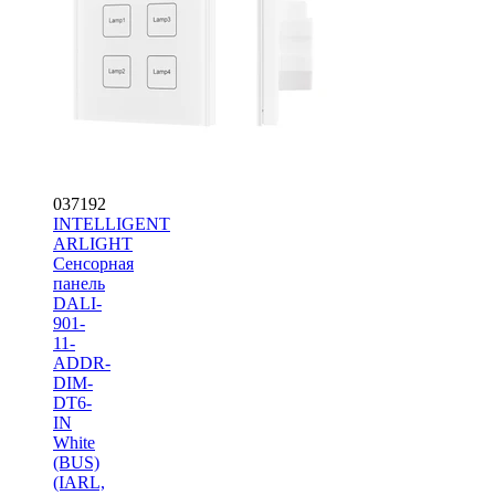
037192
INTELLIGENT
ARLIGHT
Сенсорная
панель
DALI-
901-
11-
ADDR-
DIM-
DT6-
IN
White
(BUS)
(IARL,