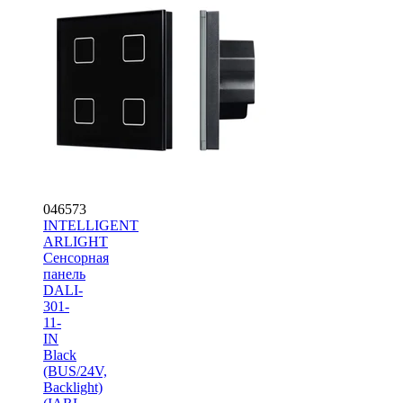
046573
INTELLIGENT
ARLIGHT
Сенсорная
панель
DALI-
301-
11-
IN
Black
(BUS/24V,
Backlight)