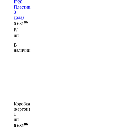
IP20
Пластик,
3
года)
86
6 631
₽/
шт
В
наличии
Коробка
(картон)
1
шт —
86
6 631