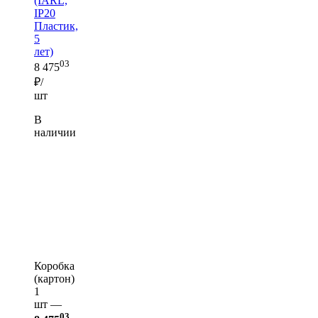
(IARL,
IP20
Пластик,
5
лет)
03
8 475
₽/
шт
В
наличии
Коробка
(картон)
1
шт —
03