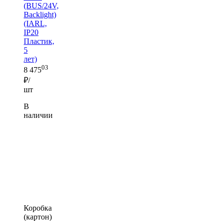
(BUS/24V,
Backlight)
(IARL,
IP20
Пластик,
5
лет)
03
8 475
₽/
шт
В
наличии
Коробка
(картон)