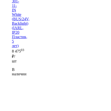
301-
11-
IN
White
(BUS/24V,
Backlight)
(IARL,
IP20
Пластик,
5
лет)
03
8 475
₽/
шт
В
наличии