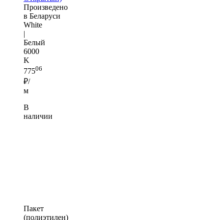
Произведено
в Беларуси
White
|
Белый
6000
K
06
775
₽/
м
В
наличии
Пакет
(полиэтилен)