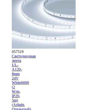
057519
Светодиодная
лента
UL-
A120-
8mm
24V
White6000
(2
W/m,
IP20,
5m)
(Arlight,
Открытый)