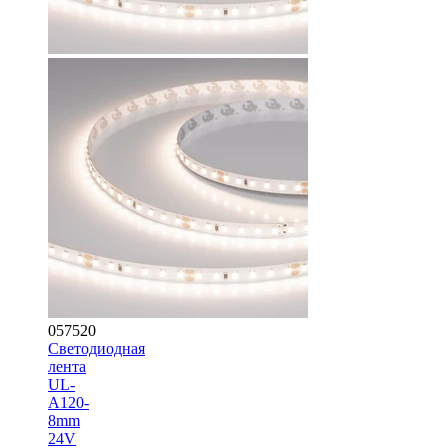
057520
Светодиодная
лента
UL-
A120-
8mm
24V