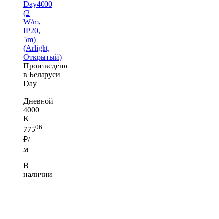
Day4000
(2
W/m,
IP20,
5m)
(Arlight,
Открытый)
Произведено
в Беларуси
Day
|
Дневной
4000
K
06
775
₽/
м
В
наличии