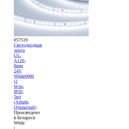
057519
Светодиодная
лента
UL-
A120-
8mm
24V
White6000
(2
W/m,
IP20,
5m)
(Arlight,
Открытый)
Произведено
в Беларуси
White
|