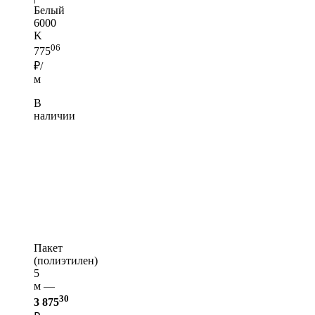
Белый
6000
K
06
775
₽/
м
В
наличии
Пакет
(полиэтилен)
5
м —
30
3 875