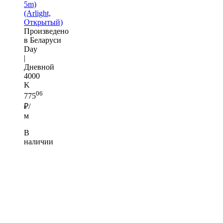
5m)
(Arlight,
Открытый)
Произведено
в Беларуси
Day
|
Дневной
4000
K
06
775
₽/
м
В
наличии