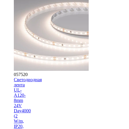
057520
Светодиодная
лента
UL-
A120-
8mm
24V
Day4000
(2
W/m,
IP20,