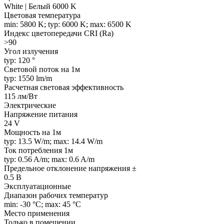
White | Белый 6000 K
Цветовая температура
min: 5800 K; typ: 6000 K; max: 6500 K
Индекс цветопередачи CRI (Ra)
>90
Угол излучения
typ: 120 °
Световой поток на 1м
typ: 1550 lm/m
Расчетная световая эффективность
115 лм/Вт
Электрические
Напряжение питания
24 V
Мощность на 1м
typ: 13.5 W/m; max: 14.4 W/m
Ток потребления 1м
typ: 0.56 A/m; max: 0.6 A/m
Предельное отклонение напряжения ±
0.5 В
Эксплуатационные
Диапазон рабочих температур
min: -30 °C; max: 45 °C
Место применения
Только в помещении