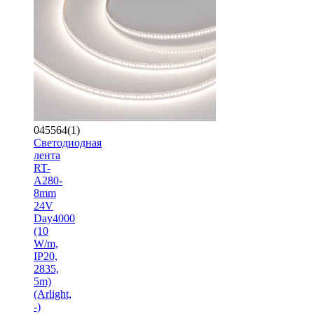
045564(1)
Светодиодная
лента
RT-
A280-
8mm
24V
Day4000
(10
W/m,
IP20,
2835,
5m)
(Arlight,
-)