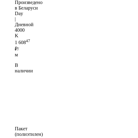
Произведено
в Беларуси
Day
|
Дневной
4000
K
47
1 608
₽/
м
В
наличии
Пакет
(полиэтилен)