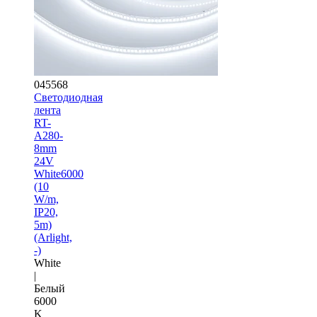
045568
Светодиодная
лента
RT-
A280-
8mm
24V
White6000
(10
W/m,
IP20,
5m)
(Arlight,
-)
White
|
Белый
6000
K