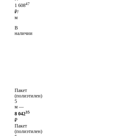
47
1 608
₽/
м
В
наличии
Пакет
(полиэтилен)
5
м —
35
8 042
₽
Пакет
(полиэтилен)