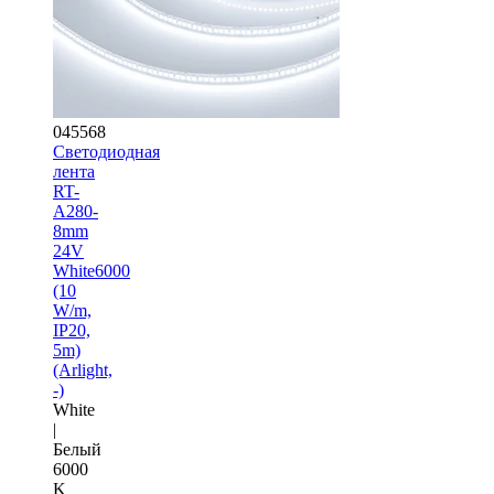
045568
Светодиодная
лента
RT-
A280-
8mm
24V
White6000
(10
W/m,
IP20,
5m)
(Arlight,
-)
White
|
Белый
6000
K