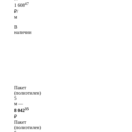
47
1 608
₽/
м
В
наличии
Пакет
(полиэтилен)
5
м —
35
8 042
₽
Пакет
(полиэтилен)