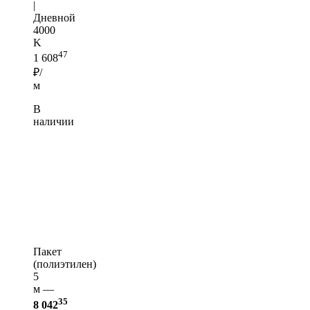
|
Дневной
4000
K
47
1 608
₽/
м
В
наличии
Пакет
(полиэтилен)
5
м —
35
8 042