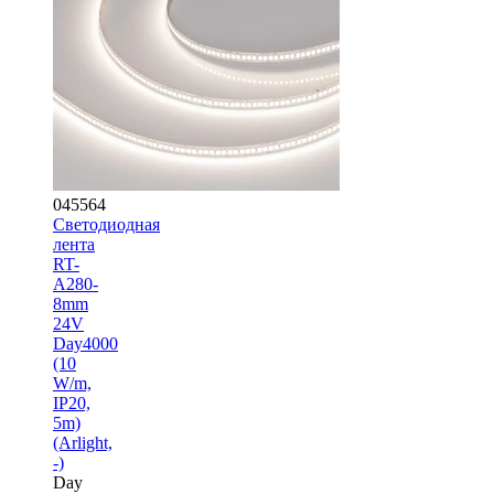
045564
Светодиодная
лента
RT-
A280-
8mm
24V
Day4000
(10
W/m,
IP20,
5m)
(Arlight,
-)
Day