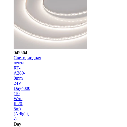
045564
Светодиодная
лента
RT-
A280-
8mm
24V
Day4000
(10
W/m,
IP20,
5m)
(Arlight,
-)
Day