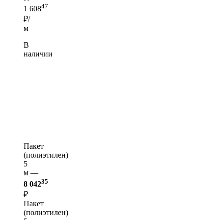
47
1 608
₽/
м
В
наличии
Пакет
(полиэтилен)
5
м —
35
8 042
₽
Пакет
(полиэтилен)