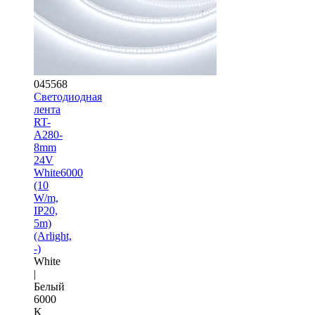
045568
Светодиодная
лента
RT-
A280-
8mm
24V
White6000
(10
W/m,
IP20,
5m)
(Arlight,
-)
White
|
Белый
6000
K