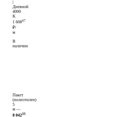
|
Дневной
4000
K
47
1 608
₽/
м
В
наличии
Пакет
(полиэтилен)
5
м —
35
8 042