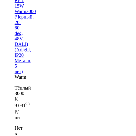
R65-
15W
Warm3000
(Черный,
20-
60
deg,
48V,
DALI)
(Arlight,
IP20
Металл,
5
лет)
Warm
|
Тёплый
3000
K
98
9 091
₽/
шт
Нет
в