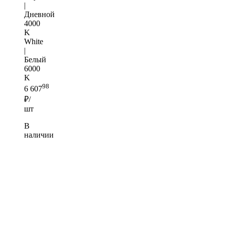
|
Дневной
4000
K
White
|
Белый
6000
K
98
6 607
₽/
шт
В
наличии