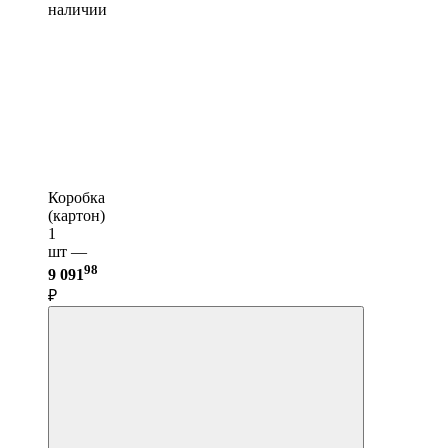
наличии
Коробка
(картон)
1
шт —
98
9 091
₽