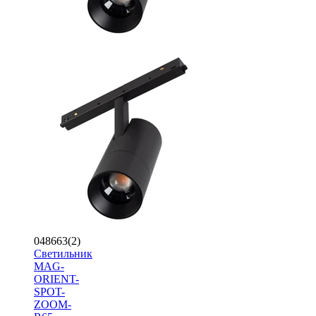
048663(2)
Светильник
MAG-
ORIENT-
SPOT-
ZOOM-