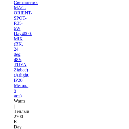
Светильник
MAG-
ORIENT-
SPOT-
R35-
6W
Day4000-
MIX
(BK,
24
deg,
48V,
TUYA
Zigbee)
(Arlight,
IP20
Металл,
5
лет)
Warm
|
Тёплый
2700
K
Day