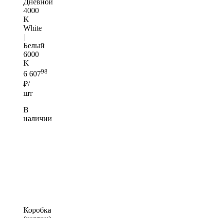
Дневной
4000
K
White
|
Белый
6000
K
98
6 607
₽/
шт
В
наличии
Коробка