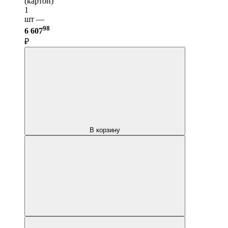
(картон)
1
шт —
98
6 607
₽
В корзину