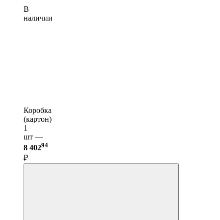
В
наличии
Коробка
(картон)
1
шт —
94
8 402
₽