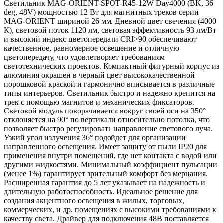
Светильник MAG-ORIENT-SPOT-R45-12W Day4000 (BK, 36
deg, 48V) мощностью 12 Вт для магнитных треков серии
MAG-ORIENT шириной 26 мм. Дневной цвет свечения (4000
К), световой поток 1120 лм, световая эффективность 93 лм/Вт
и высокий индекс цветопередачи CRI>90 обеспечивают
качественное, равномерное освещение и отличную
цветопередачу, что удовлетворяет требованиям
светотехнических проектов. Компактный фигурный корпус из
алюминия окрашен в черный цвет высококачественной
порошковой краской и гармонично вписывается в различные
типы интерьеров. Светильник быстро и надежно крепится на
трек с помощью магнитов и механических фиксаторов.
Световой модуль поворачивается вокруг своей оси на 350°
отклоняется на 90° по вертикали относительно потолка, что
позволяет быстро регулировать направление светового луча.
Узкий угол излучения 36° подойдет для организации
направленного освещения. Имеет защиту от пыли IP20 для
применения внутри помещений, где нет контакта с водой или
другими жидкостями. Минимальный коэффициент пульсации
(менее 1%) гарантирует зрительный комфорт без мерцания.
Расширенная гарантия до 5 лет указывает на надежность и
длительную работоспособность. Идеальное решение для
создания акцентного освещения в жилых, торговых,
коммерческих, и др. помещениях с высокими требованиями к
качеству света. Драйвер для подключения 48В поставляется