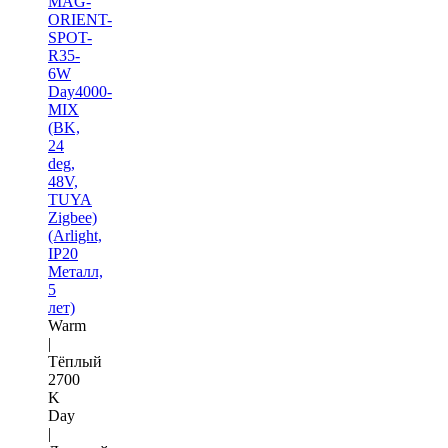
MAG-
ORIENT-
SPOT-
R35-
6W
Day4000-
MIX
(BK,
24
deg,
48V,
TUYA
Zigbee)
(Arlight,
IP20
Металл,
5
лет)
Warm
|
Тёплый
2700
K
Day
|