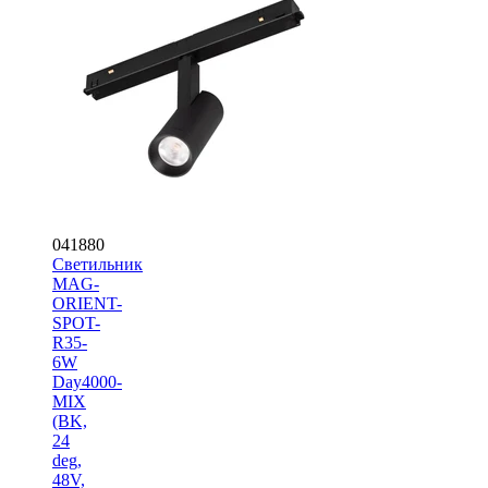
041880
Светильник
MAG-
ORIENT-
SPOT-
R35-
6W
Day4000-
MIX
(BK,
24
deg,
48V,