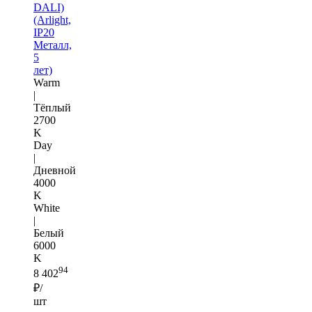
DALI)
(Arlight,
IP20
Металл,
5
лет)
Warm
|
Тёплый
2700
K
Day
|
Дневной
4000
K
White
|
Белый
6000
K
94
8 402
₽/
шт