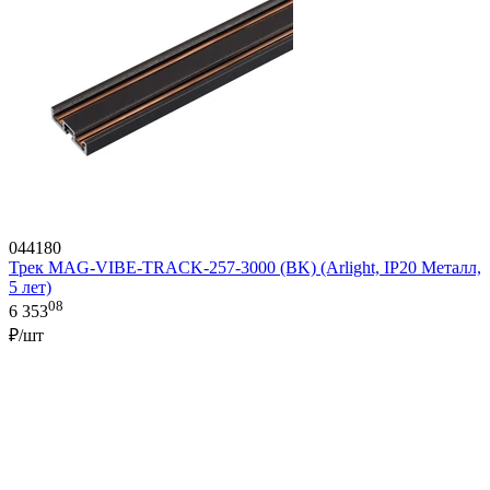
044180
Трек MAG-VIBE-TRACK-257-3000 (BK) (Arlight, IP20 Металл,
5 лет)
08
6 353
₽/шт