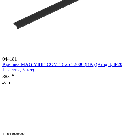
044181
Крышка MAG-VIBE-COVER-257-2000 (BK) (Arlight, IP20
Пластик, 5 лет)
04
383
₽/шт
В наличии