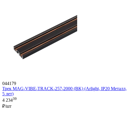
044179
Трек MAG-VIBE-TRACK-257-2000 (BK) (Arlight, IP20 Металл,
5 лет)
39
4 234
₽/шт