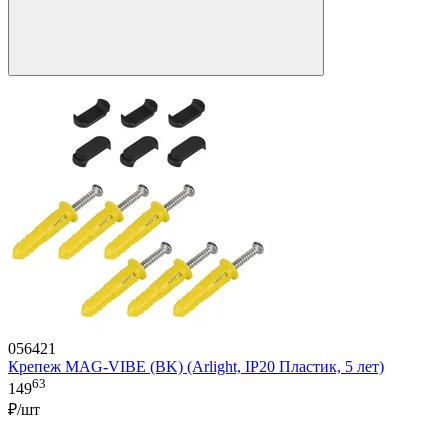
056421
Крепеж MAG-VIBE (BK) (Arlight, IP20 Пластик, 5 лет)
63
149
₽/шт