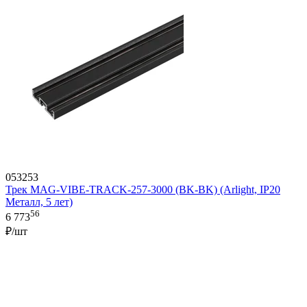
053253
Трек MAG-VIBE-TRACK-257-3000 (BK-BK) (Arlight, IP20
Металл, 5 лет)
56
6 773
₽/шт