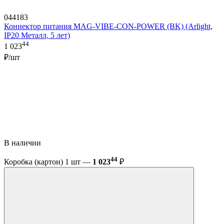
044183
Коннектор питания MAG-VIBE-CON-POWER (BK) (Arlight,
IP20 Металл, 5 лет)
44
1 023
₽/шт
В наличии
44
Коробка (картон) 1 шт —
1 023
₽