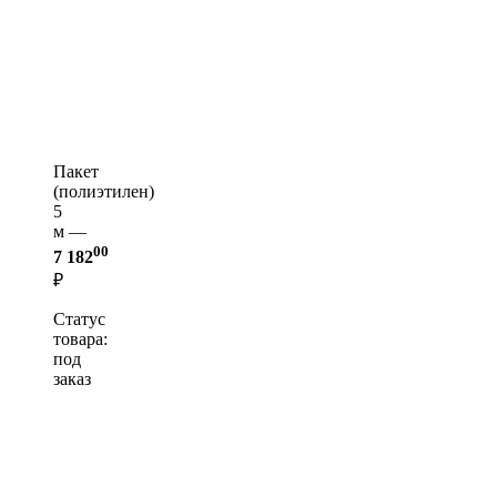
Пакет
(полиэтилен)
5
м —
00
7 182
₽
Статус
товара:
под
заказ