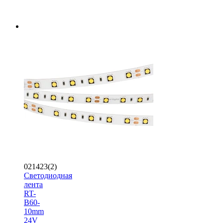
021423(2)
Светодиодная
лента
RT-
B60-
10mm
24V