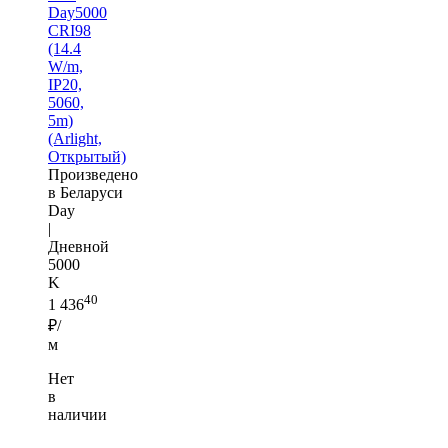
Day5000
CRI98
(14.4
W/m,
IP20,
5060,
5m)
(Arlight,
Открытый)
Произведено
в Беларуси
Day
|
Дневной
5000
K
40
1 436
₽/
м
Нет
в
наличии