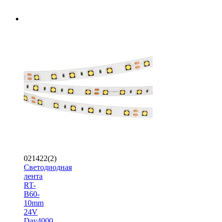
021422(2)
Светодиодная
лента
RT-
B60-
10mm
24V
Day4000