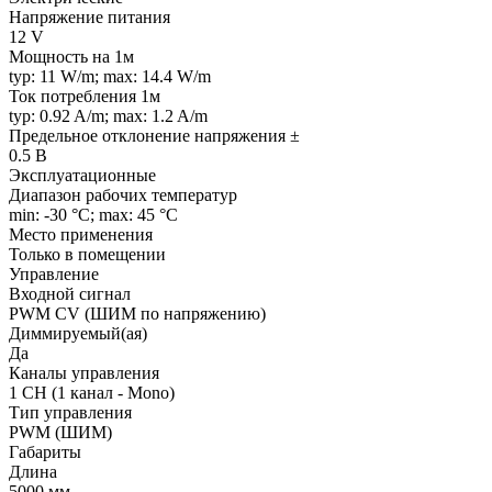
Напряжение питания
12 V
Мощность на 1м
typ: 11 W/m; max: 14.4 W/m
Ток потребления 1м
typ: 0.92 A/m; max: 1.2 A/m
Предельное отклонение напряжения ±
0.5 В
Эксплуатационные
Диапазон рабочих температур
min: -30 °C; max: 45 °C
Место применения
Только в помещении
Управление
Входной сигнал
PWM СV (ШИМ по напряжению)
Диммируемый(ая)
Да
Каналы управления
1 CH (1 канал - Mono)
Тип управления
PWM (ШИМ)
Габариты
Длина
5000 мм