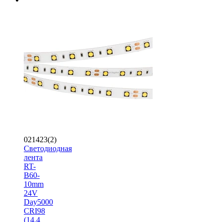
021423(2)
Светодиодная
лента
RT-
B60-
10mm
24V
Day5000
CRI98
(14.4