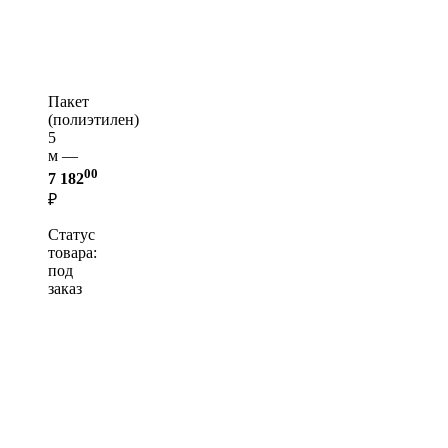
Пакет
(полиэтилен)
5
м —
00
7 182
₽
Статус
товара:
под
заказ