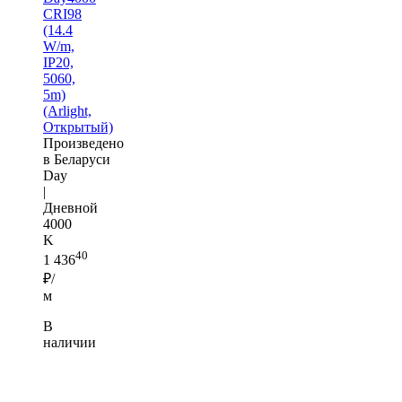
CRI98
(14.4
W/m,
IP20,
5060,
5m)
(Arlight,
Открытый)
Произведено
в Беларуси
Day
|
Дневной
4000
K
40
1 436
₽/
м
В
наличии