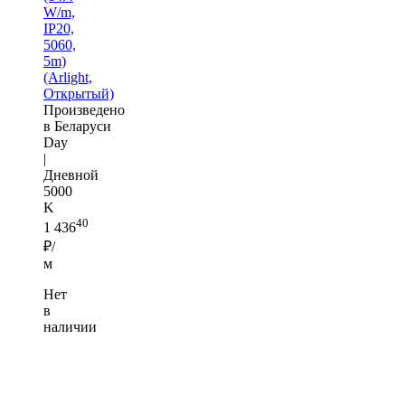
W/m,
IP20,
5060,
5m)
(Arlight,
Открытый)
Произведено
в Беларуси
Day
|
Дневной
5000
K
40
1 436
₽/
м
Нет
в
наличии