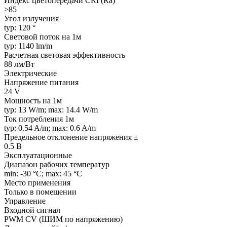
Индекс цветопередачи CRI (Ra)
>85
Угол излучения
typ: 120 °
Световой поток на 1м
typ: 1140 lm/m
Расчетная световая эффективность
88 лм/Вт
Электрические
Напряжение питания
24 V
Мощность на 1м
typ: 13 W/m; max: 14.4 W/m
Ток потребления 1м
typ: 0.54 A/m; max: 0.6 A/m
Предельное отклонение напряжения ±
0.5 В
Эксплуатационные
Диапазон рабочих температур
min: -30 °C; max: 45 °C
Место применения
Только в помещении
Управление
Входной сигнал
PWM СV (ШИМ по напряжению)