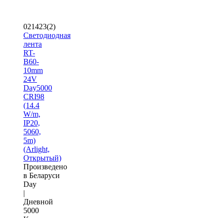
021423(2)
Светодиодная
лента
RT-
B60-
10mm
24V
Day5000
CRI98
(14.4
W/m,
IP20,
5060,
5m)
(Arlight,
Открытый)
Произведено
в Беларуси
Day
|
Дневной
5000