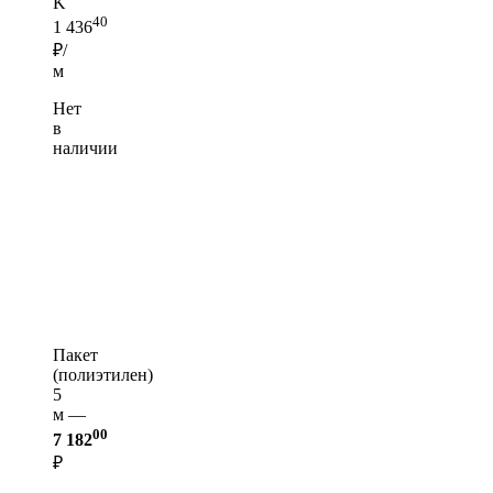
K
40
1 436
₽/
м
Нет
в
наличии
Пакет
(полиэтилен)
5
м —
00
7 182
₽