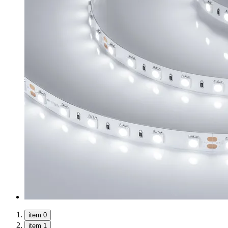
item 0
item 1