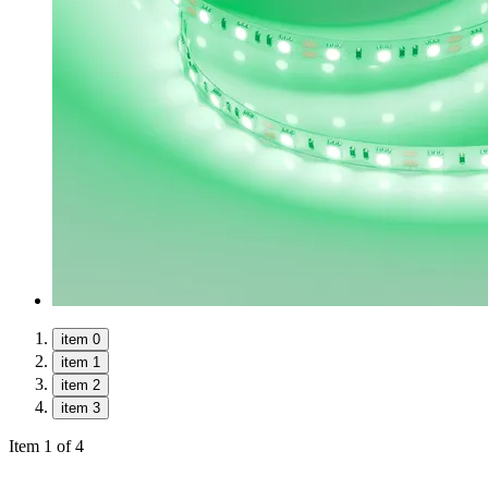
item 0
item 1
item 2
item 3
Item 1 of 4