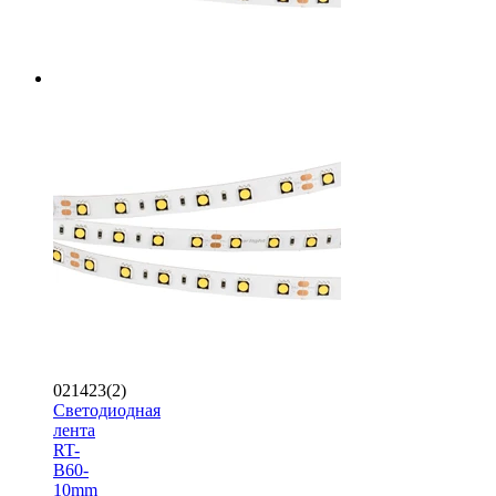
021423(2)
Светодиодная
лента
RT-
B60-
10mm