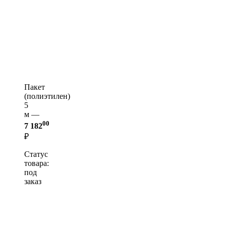
Пакет
(полиэтилен)
5
м —
00
7 182
₽
Статус
товара:
под
заказ