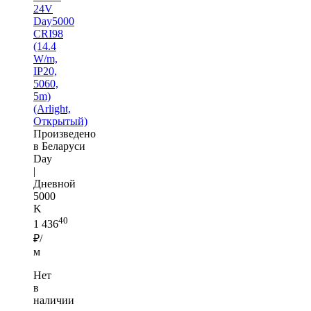
24V
Day5000
CRI98
(14.4
W/m,
IP20,
5060,
5m)
(Arlight,
Открытый)
Произведено
в Беларуси
Day
|
Дневной
5000
K
40
1 436
₽/
м
Нет
в
наличии