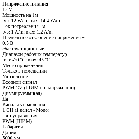
Напряжение питания
12 V
Мощность на 1м
typ: 12 W/m; max: 14.4 W/m
Ток потребления 1м
typ: 1 A/m; max: 1.2 A/m
Предельное отклонение напряжения ±
0.5 В
Эксплуатационные
Диапазон рабочих температур
min: -30 °C; max: 45 °C
Место применения
Только в помещении
Управление
Входной сигнал
PWM СV (ШИМ по напряжению)
Диммируемый(ая)
Да
Каналы управления
1 CH (1 канал - Mono)
Тип управления
PWM (ШИМ)
Габариты
Длина
5000 мм