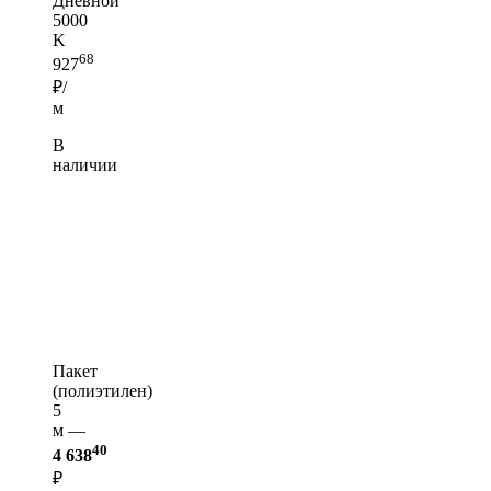
Дневной
5000
K
68
927
₽/
м
В
наличии
Пакет
(полиэтилен)
5
м —
40
4 638
₽