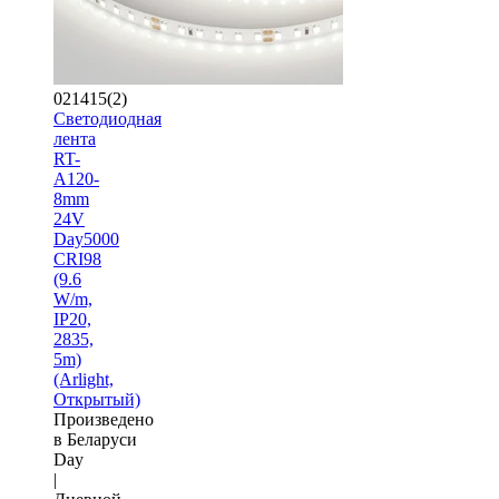
021415(2)
Светодиодная
лента
RT-
A120-
8mm
24V
Day5000
CRI98
(9.6
W/m,
IP20,
2835,
5m)
(Arlight,
Открытый)
Произведено
в Беларуси
Day
|