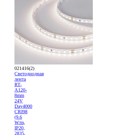
021416(2)
Светодиодная
лента
RT-
A120-
8mm
24V
Day4000
CRI98
(9.6
W/m,
IP20,
2835,