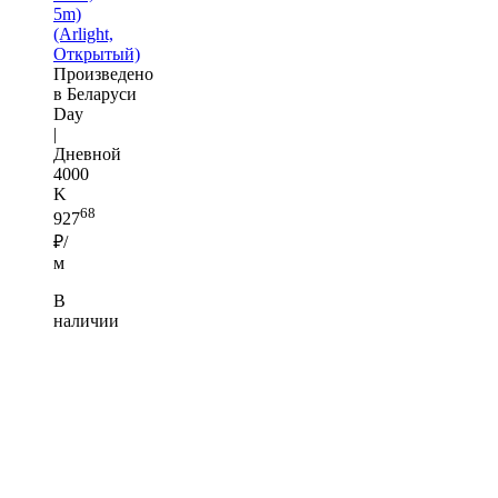
5m)
(Arlight,
Открытый)
Произведено
в Беларуси
Day
|
Дневной
4000
K
68
927
₽/
м
В
наличии