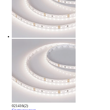
021416(2)