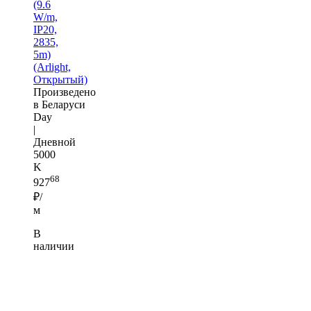
(9.6
W/m,
IP20,
2835,
5m)
(Arlight,
Открытый)
Произведено
в Беларуси
Day
|
Дневной
5000
K
68
927
₽/
м
В
наличии