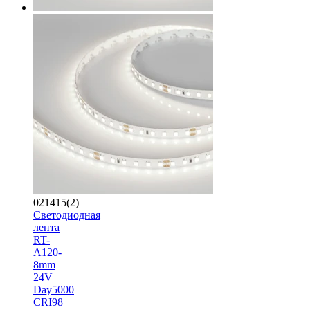
021415(2)
Светодиодная
лента
RT-
A120-
8mm
24V
Day5000
CRI98