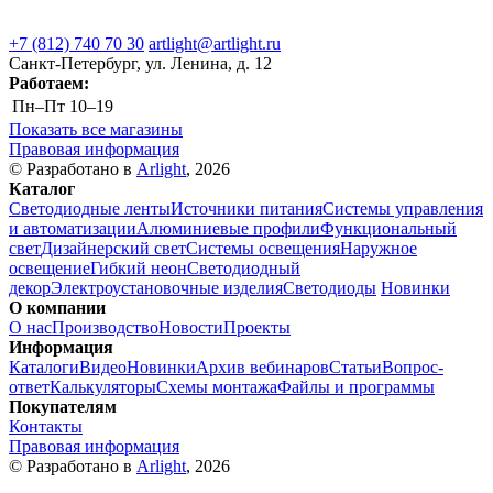
+7 (812) 740 70 30
artlight@artlight.ru
Санкт-Петербург, ул. Ленина, д. 12
Работаем:
Пн–Пт
10–19
Показать все магазины
Правовая информация
© Разработано в
Arlight
, 2026
Каталог
Светодиодные ленты
Источники питания
Системы управления
и автоматизации
Алюминиевые профили
Функциональный
свет
Дизайнерский свет
Системы освещения
Наружное
освещение
Гибкий неон
Светодиодный
декор
Электроустановочные изделия
Светодиоды
Новинки
О компании
О нас
Производство
Новости
Проекты
Информация
Каталоги
Видео
Новинки
Архив вебинаров
Статьи
Вопрос-
ответ
Калькуляторы
Схемы монтажа
Файлы и программы
Покупателям
Контакты
Правовая информация
© Разработано в
Arlight
, 2026