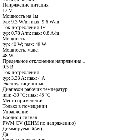
Напряжение питания
12 V
Мощность на 1м
typ: 9.3 W/m; max: 9.6 W/m
Ток потребления 1м
typ: 0.78 A/m; max: 0.8 A/m
Мощность
typ: 40 W; max: 48 W
Мощность, макс.
48 W
Предельное отклонение напряжения ±
0.5 В
Ток потребления
typ: 3.33 A; max: 4 A
Эксплуатационные
Диапазон рабочих температур
min: -30 °C; max: 45 °C
Место применения
Только в помещении
Управление
Входной сигнал
PWM СV (ШИМ по напряжению)
Диммируемый(ая)
Да
Каналы управления