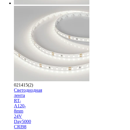
021415(2)
Светодиодная
лента
RT-
A120-
8mm
24V
Day5000
CRI98