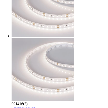
021416(2)