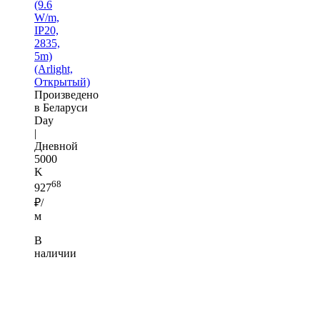
(9.6
W/m,
IP20,
2835,
5m)
(Arlight,
Открытый)
Произведено
в Беларуси
Day
|
Дневной
5000
K
68
927
₽/
м
В
наличии