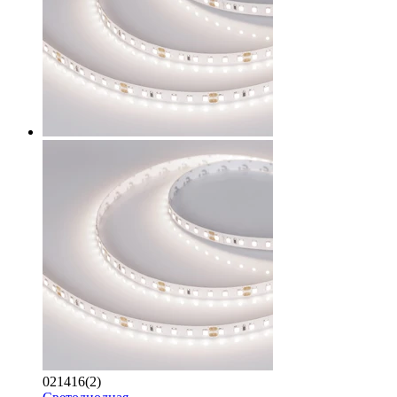
021416(2)