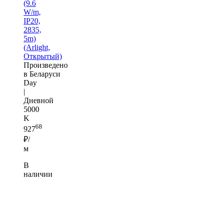
(9.6
W/m,
IP20,
2835,
5m)
(Arlight,
Открытый)
Произведено
в Беларуси
Day
|
Дневной
5000
K
68
927
₽/
м
В
наличии