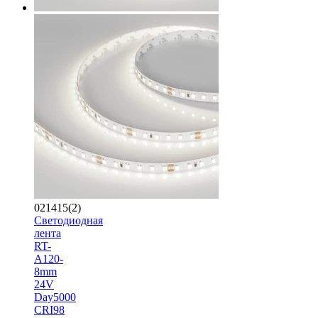
021415(2)
Светодиодная
лента
RT-
A120-
8mm
24V
Day5000
CRI98