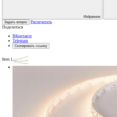
Избранное
Распечатать
Задать вопрос
Поделиться
ВКонтакте
Telegram
Скопировать ссылку
Item 1 of 3