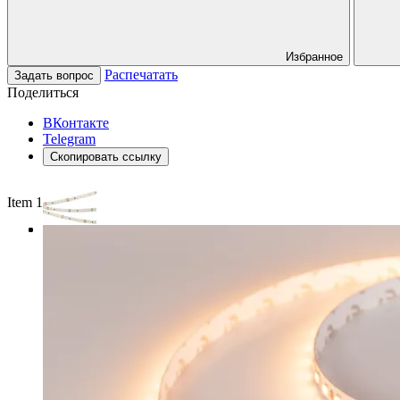
Избранное
Распечатать
Задать вопрос
Поделиться
ВКонтакте
Telegram
Скопировать ссылку
Item 1 of 3