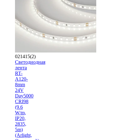
021415(2)
Светодиодная
лента
RT-
A120-
8mm
24V
Day5000
CRI98
(9.6
W/m,
IP20,
2835,
5m)
(Arlight,