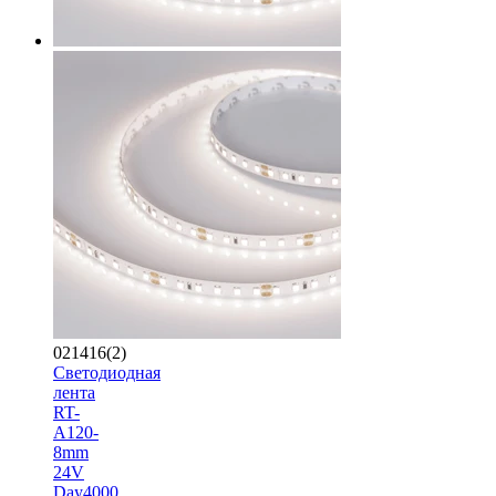
021416(2)
Светодиодная
лента
RT-
A120-
8mm
24V
Day4000