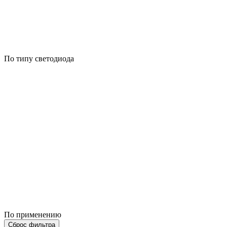
По типу светодиода
По применению
Сброс фильтра