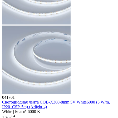
041701
Светодиодная лента COB-X360-8mm 5V White6000 (5 W/m,
IP20, CSP, 5m) (Arlight, -)
White | Белый 6000 K
84
1 262