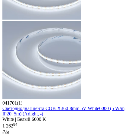
041701(1)
Светодиодная лента COB-X360-8mm 5V White6000 (5 W/m,
IP20, 5m) (Arlight, -)
White | Белый 6000 K
84
1 262
₽/м