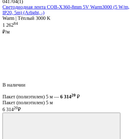
041704(1)
Светодиодная лента COB-X360-8mm 5V Warm3000 (5 W/m,
IP20, 5m) (Arlight, -)
Warm | Тёплый 3000 K
84
1 262
₽/м
В наличии
20
Пакет (полиэтилен) 5 м —
6 314
₽
Пакет (полиэтилен) 5 м
20
6 314
₽