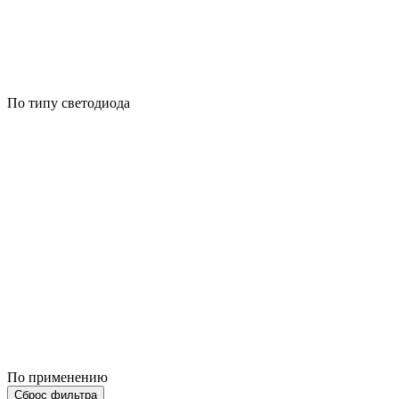
По типу светодиода
По применению
Сброс фильтра