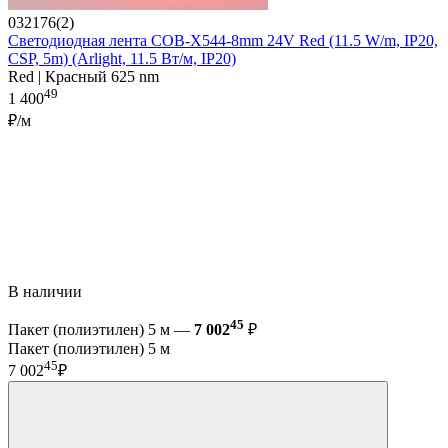
032176(2)
Светодиодная лента COB-X544-8mm 24V Red (11.5 W/m, IP20,
CSP, 5m) (Arlight, 11.5 Вт/м, IP20)
Red | Красный 625 nm
49
1 400
₽/м
В наличии
45
Пакет (полиэтилен) 5 м —
7 002
₽
Пакет (полиэтилен) 5 м
45
7 002
₽