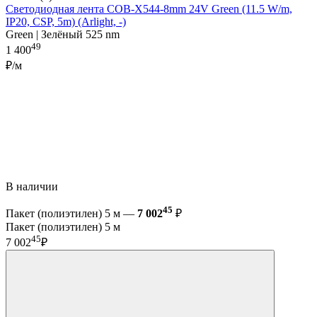
Светодиодная лента COB-X544-8mm 24V Green (11.5 W/m,
IP20, CSP, 5m) (Arlight, -)
Green | Зелёный 525 nm
49
1 400
₽/м
В наличии
45
Пакет (полиэтилен) 5 м —
7 002
₽
Пакет (полиэтилен) 5 м
45
7 002
₽