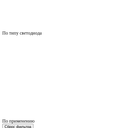
По типу светодиода
По применению
Сброс фильтра