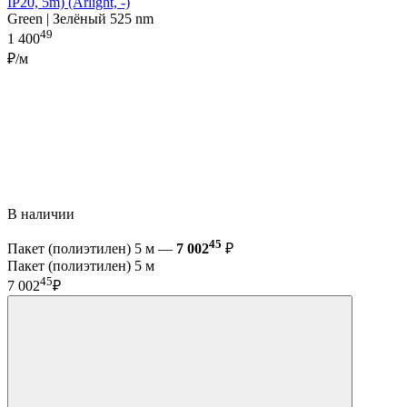
IP20, 5m) (Arlight, -)
Green | Зелёный 525 nm
49
1 400
₽/м
В наличии
45
Пакет (полиэтилен) 5 м —
7 002
₽
Пакет (полиэтилен) 5 м
45
7 002
₽