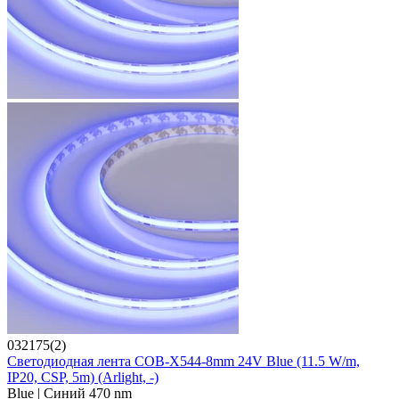
032175(2)
Светодиодная лента COB-X544-8mm 24V Blue (11.5 W/m,
IP20, CSP, 5m) (Arlight, -)
Blue | Синий 470 nm