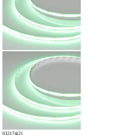
032174(2)