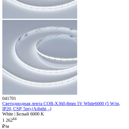
041701
Светодиодная лента COB-X360-8mm 5V White6000 (5 W/m,
IP20, CSP, 5m) (Arlight, -)
White | Белый 6000 K
84
1 262
₽/м