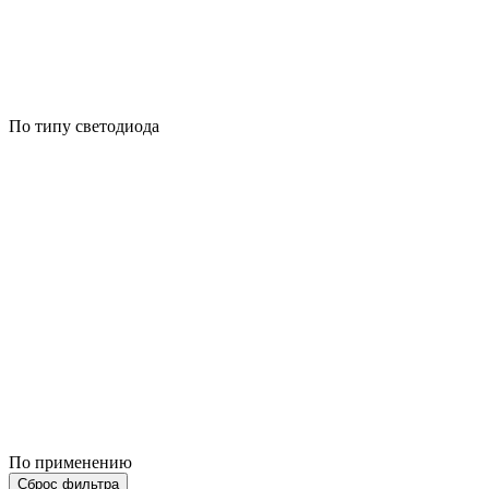
По типу светодиода
По применению
Сброс фильтра