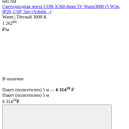
041704
Светодиодная лента COB-X360-8mm 5V Warm3000 (5 W/m,
IP20, CSP, 5m) (Arlight, -)
Warm | Тёплый 3000 K
84
1 262
₽/м
В наличии
20
Пакет (полиэтилен) 5 м —
6 314
₽
Пакет (полиэтилен) 5 м
20
6 314
₽