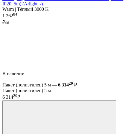
IP20, 5m) (Arlight, -)
Warm | Тёплый 3000 K
84
1 262
₽/м
В наличии
20
Пакет (полиэтилен) 5 м —
6 314
₽
Пакет (полиэтилен) 5 м
20
6 314
₽