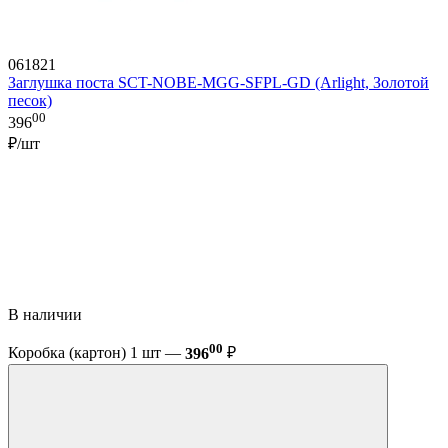
061821
Заглушка поста SCT-NOBE-MGG-SFPL-GD (Arlight, Золотой
песок)
00
396
₽/шт
В наличии
00
Коробка (картон) 1 шт —
396
₽