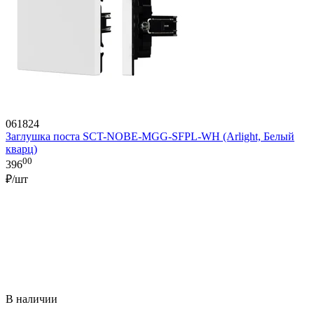
061824
Заглушка поста SCT-NOBE-MGG-SFPL-WH (Arlight, Белый
кварц)
00
396
₽/шт
В наличии