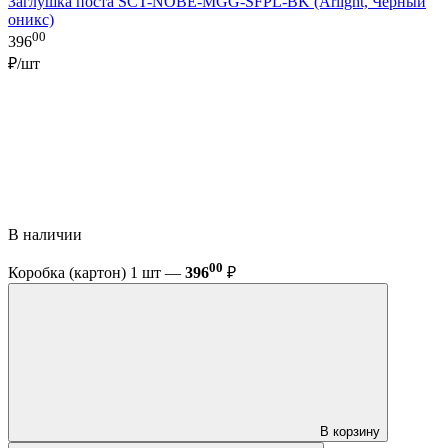
Заглушка поста SCT-NOBE-MGG-SFPL-BK (Arlight, Черный
оникс)
00
396
₽/шт
В наличии
00
Коробка (картон) 1 шт —
396
₽
В корзину