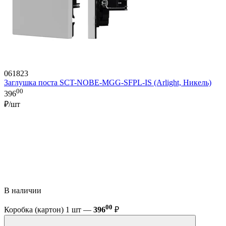
061823
Заглушка поста SCT-NOBE-MGG-SFPL-IS (Arlight, Никель)
00
396
₽/шт
В наличии
00
Коробка (картон) 1 шт —
396
₽