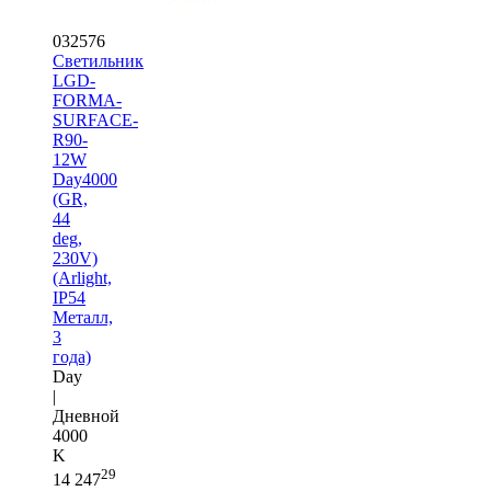
032576
Светильник
LGD-
FORMA-
SURFACE-
R90-
12W
Day4000
(GR,
44
deg,
230V)
(Arlight,
IP54
Металл,
3
года)
Day
|
Дневной
4000
K
29
14 247