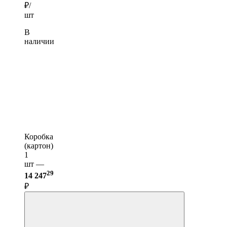
₽/
шт
В
наличии
Коробка
(картон)
1
шт —
29
14 247
₽