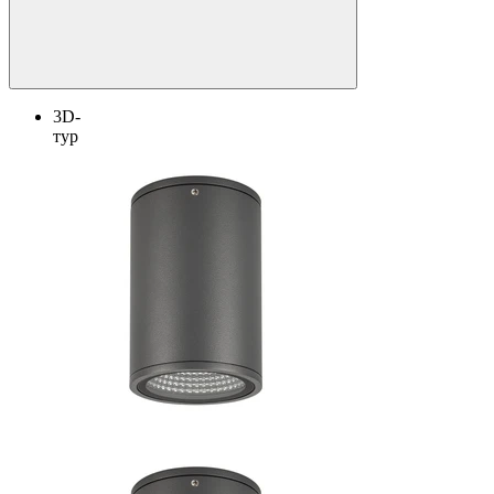
3D-
тур