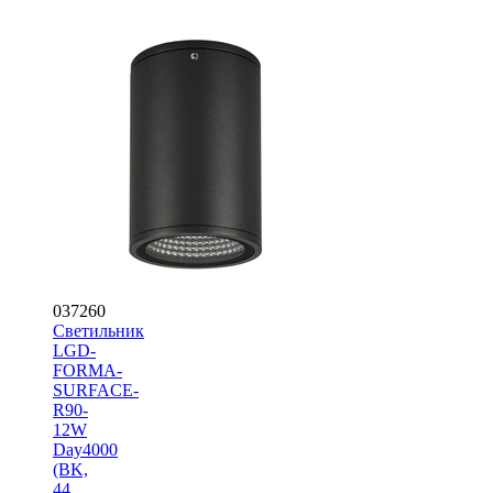
037260
Светильник
LGD-
FORMA-
SURFACE-
R90-
12W
Day4000
(BK,
44