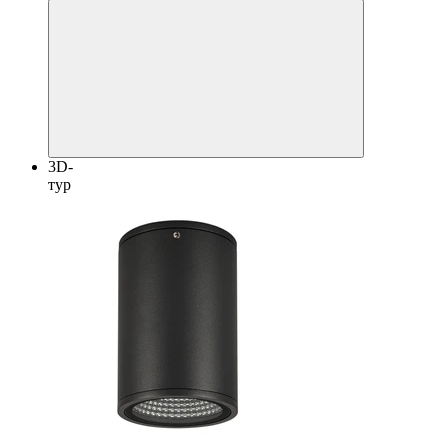
3D-
тур