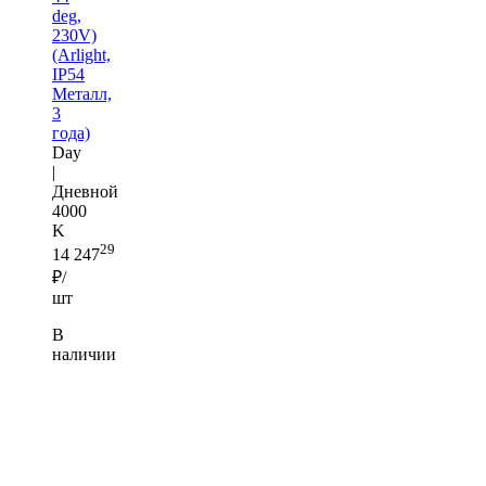
deg,
230V)
(Arlight,
IP54
Металл,
3
года)
Day
|
Дневной
4000
K
29
14 247
₽/
шт
В
наличии