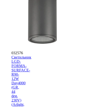
032576
Светильник
LGD-
FORMA-
SURFACE-
R90-
12W
Day4000
(GR,
44
deg,
230V)
(Arlight,