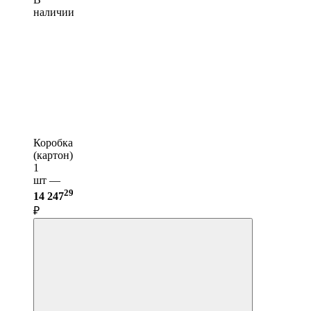
наличии
Коробка
(картон)
1
шт —
29
14 247
₽