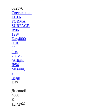
032576
Светильник
LGD-
FORMA-
SURFACE-
R90-
12W
Day4000
(GR,
44
deg,
230V)
(Arlight,
IP54
Металл,
3
года)
Day
|
Дневной
4000
K
29
14 247