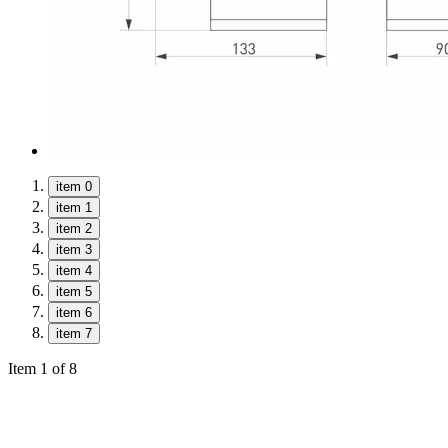
item 0
item 1
item 2
item 3
item 4
item 5
item 6
item 7
Item 1 of 8