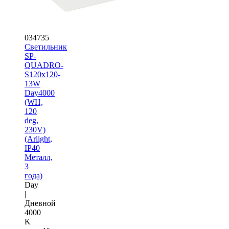
034735
Светильник
SP-
QUADRO-
S120x120-
13W
Day4000
(WH,
120
deg,
230V)
(Arlight,
IP40
Металл,
3
года)
Day
|
Дневной
4000
K