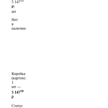
10
5 147
₽/
шт
Нет
в
наличии
Коробка
(картон)
1
шт —
10
5 147
₽
Статус