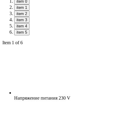
item 0
item 1
item 2
item 3
item 4
item 5
Item 1 of 6
Напряжение питания
230 V