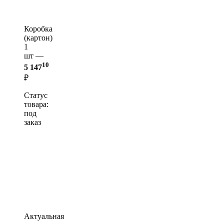
Коробка
(картон)
1
шт —
10
5 147
₽
Статус
товара:
под
заказ
Актуальная