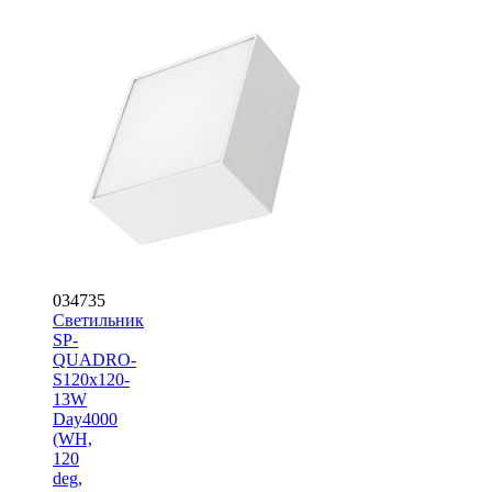
034735
Светильник
SP-
QUADRO-
S120x120-
13W
Day4000
(WH,
120
deg,