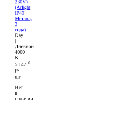
230V)
(Arlight,
IP40
Металл,
3
года)
Day
|
Дневной
4000
K
10
5 147
₽/
шт
Нет
в
наличии