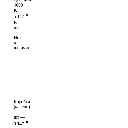
4000
K
10
5 147
₽/
шт
Нет
в
наличии
Коробка
(картон)
1
шт —
10
5 147