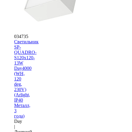
034735
Светильник
SP-
QUADRO-
S120x120-
13W
Day4000
(WH,
120
deg,
230V)
(Arlight,
IP40
Металл,
3
года)
Day
|
Дневной