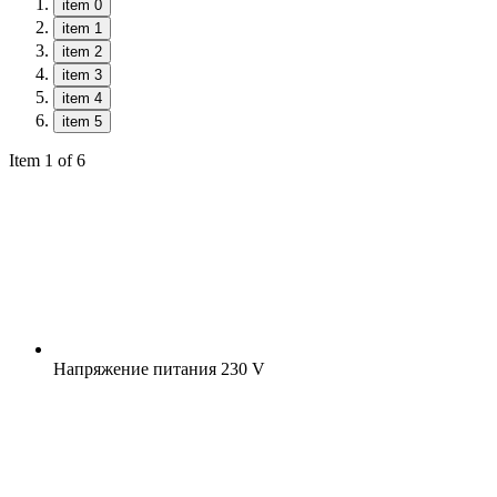
item 0
item 1
item 2
item 3
item 4
item 5
Item 1 of 6
Напряжение питания
230 V