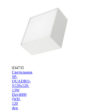
034735
Светильник
SP-
QUADRO-
S120x120-
13W
Day4000
(WH,
120
deg,