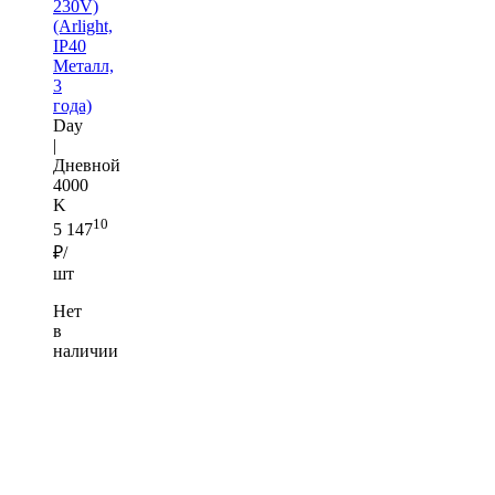
230V)
(Arlight,
IP40
Металл,
3
года)
Day
|
Дневной
4000
K
10
5 147
₽/
шт
Нет
в
наличии