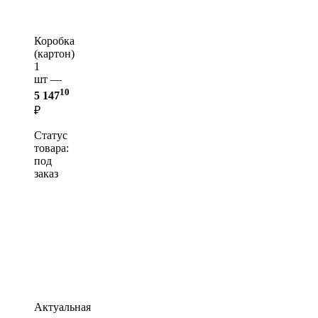
Коробка
(картон)
1
шт —
10
5 147
₽
Статус
товара:
под
заказ
Актуальная