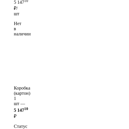
10
5 147
₽/
шт
Нет
в
наличии
Коробка
(картон)
1
шт —
10
5 147
₽
Статус