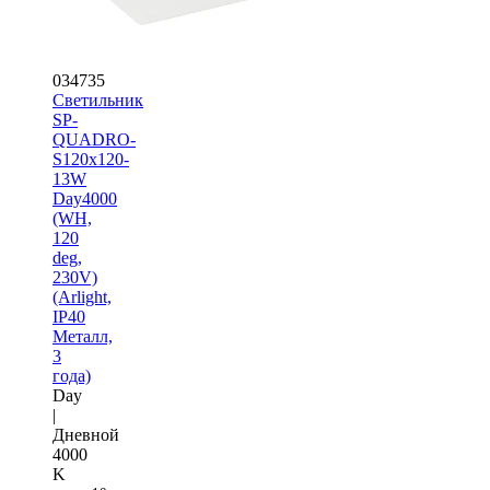
034735
Светильник
SP-
QUADRO-
S120x120-
13W
Day4000
(WH,
120
deg,
230V)
(Arlight,
IP40
Металл,
3
года)
Day
|
Дневной
4000
K